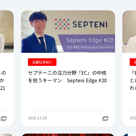
活躍社員紹介
ニの
セプテーニの注力分野「EC」の中核
「
か
を担うキーマン Septeni Edge #20
と
21
れの
2021.11.30
202