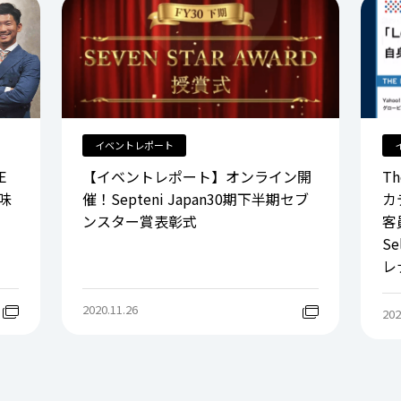
イベントレポート
E
【イベントレポート】オンライン開
Th
味
催！Septeni Japan30期下半期セブ
カ
ンスター賞表彰式
客
S
レ
2020.11.26
202