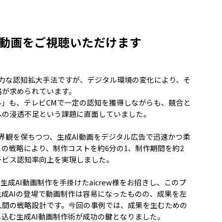
動画をご視聴いただけます
強力な認知拡大手法ですが、デジタル環境の変化により、そ
略が求められています。
ル」も、テレビCMで一定の認知を獲得しながらも、競合と
への浸透不足という課題に直面していました。
界観を保ちつつ、生成AI動画をデジタル広告で迅速かつ柔
の戦略により、制作コストを約6分の1、制作期間を約2
ービス認知率向上を実現しました。
成AI動画制作を手掛けたaicrew様をお招きし、このプ
成AIの登場で動画制作は容易になったものの、成果を左
人間の戦略設計です。今回の事例では、成果を生むための
込む生成AI動画制作術が成功の鍵となりました。