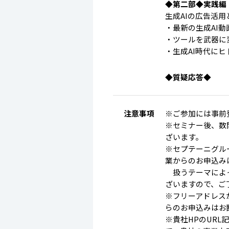
◆第二部◆実践編
生成AIの広告活
・最新の生成AI動
・ツールを武器に
・生成AI時代に
◆質疑応答◆
注意事項
※ご参加には事前
※セミナー後、数
ざいます。
※セプテーニグル
業からのお申込み
扱うテーマによっ
ざいますので、ご
※フリーアドレス
らのお申込みはお
※貴社HPのUR