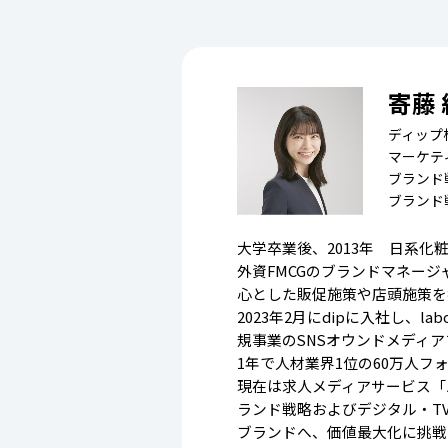
寄藤
ディップ
マーケテ
ブランド
ブランド
大学卒業後、2013年 日系化
外資FMCGのブランドマネー
心とした販促施策や店頭施策を
2023年2月にdipに入社し、labor
規事業のSNSオウンドメディ
1年で人材業界1位の60万人
現在は求人メディアサービス「
ランド戦略およびデジタル・T
ブランドへ、価値最大化に挑戦