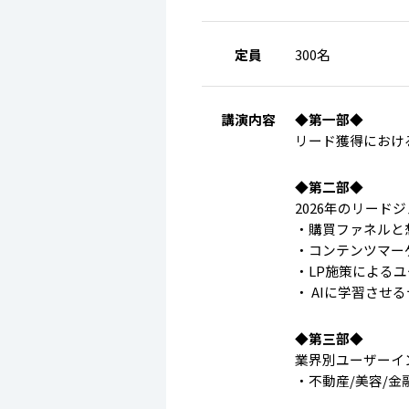
定員
300名
講演内容
◆第一部◆
リード獲得におけ
◆第二部◆
2026年のリード
・購買ファネルと
・コンテンツマー
・LP施策による
・ AIに学習させ
◆第三部◆
業界別ユーザーイ
・不動産/美容/金融