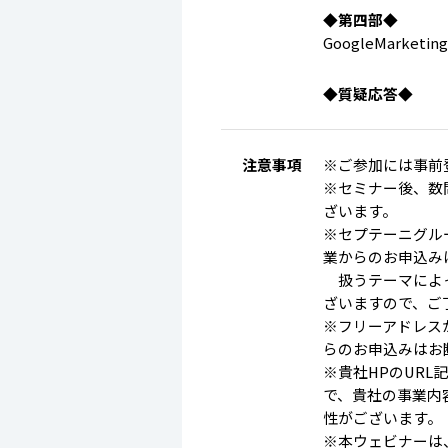
◆第四部◆
GoogleMarket
◆質疑応答◆
注意事項
※ご参加には事前
※セミナー後、数
ざいます。
※セプテーニグル
業からのお申込み
扱うテーマによっ
ざいますので、ご
※フリーアドレス
らのお申込みはお
※貴社HPのUR
で、貴社の事業内
性がございます。
※本ウェビナーは